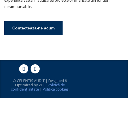
experienta vasta in auditarea proiectelor finantate din fonduri
nerambursabile.
Contactează-ne acum
© CELENTIS AUDIT | Designed &
Optimized by
ZDC
.
Politică de
confidențialitate
|
Politică cookies
.