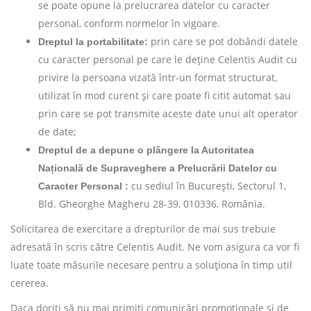
se poate opune la prelucrarea datelor cu caracter
personal, conform normelor în vigoare.
prin care se pot dobândi datele
Dreptul la portabilitate:
cu caracter personal pe care le deține Celentis Audit cu
privire la persoana vizată într-un format structurat,
utilizat în mod curent și care poate fi citit automat sau
prin care se pot transmite aceste date unui alt operator
de date;
Dreptul de a depune o plângere la Autoritatea
Națională de Supraveghere a Prelucrării Datelor cu
cu sediul în București, Sectorul 1,
Caracter Personal :
Bld. Gheorghe Magheru 28-39, 010336, România.
Solicitarea de exercitare a drepturilor de mai sus trebuie
adresată în scris către Celentis Audit. Ne vom asigura ca vor fi
luate toate măsurile necesare pentru a soluționa în timp util
cererea.
Daca doriți să nu mai primiți comunicări promoționale și de