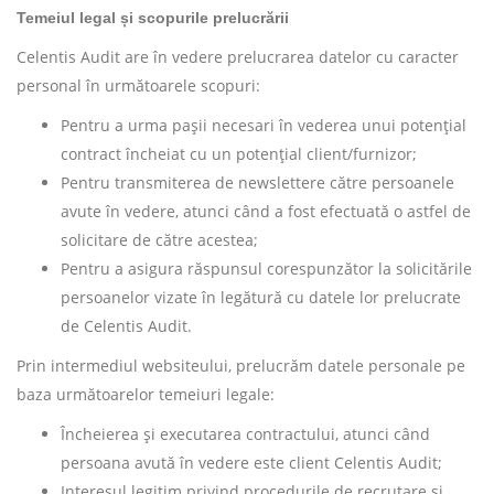
Temeiul legal și scopurile prelucrării
Celentis Audit are în vedere prelucrarea datelor cu caracter
personal în următoarele scopuri:
Pentru a urma pașii necesari în vederea unui potențial
contract încheiat cu un potențial client/furnizor;
Pentru transmiterea de newslettere către persoanele
avute în vedere, atunci când a fost efectuată o astfel de
solicitare de către acestea;
Pentru a asigura răspunsul corespunzător la solicitările
persoanelor vizate în legătură cu datele lor prelucrate
de Celentis Audit.
Prin intermediul websiteului, prelucrăm datele personale pe
baza următoarelor temeiuri legale:
Încheierea și executarea contractului, atunci când
persoana avută în vedere este client Celentis Audit;
Interesul legitim privind procedurile de recrutare și