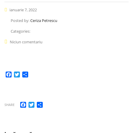
ianuarie 7, 2022
Posted by:
Ceriza Petrescu
Categories:
Niciun comentariu
Facebook
Twitter
Partajează
Facebook
Twitter
Partajează
SHARE