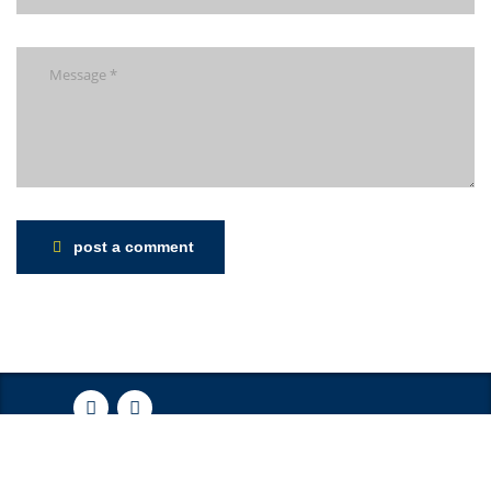
post a comment
© CELENTIS AUDIT | Designed &
Optimized by
ZDC
.
Politică de
confidențialitate
|
Politică cookies
.