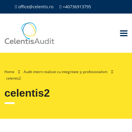
office@celentis.ro
+40736913795
Home
Audit intern realizat cu integritate și profesionalism
celentis2
celentis2