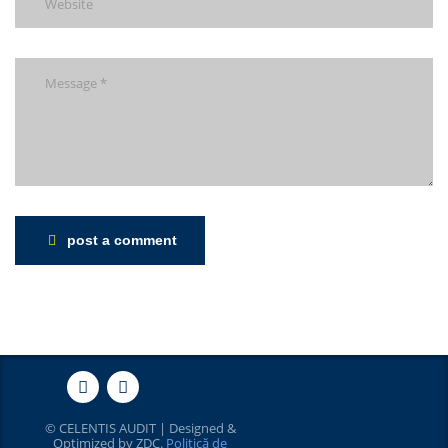
post a comment
© CELENTIS AUDIT | Designed &
Optimized by
ZDC
.
Politică de