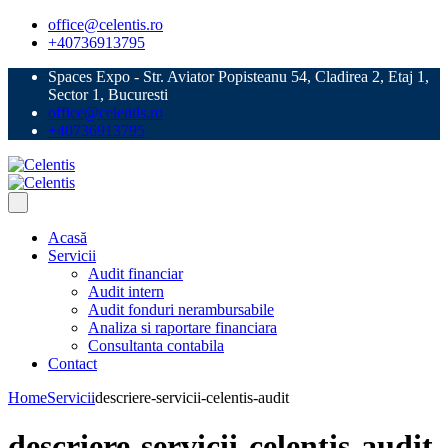
office@celentis.ro
+40736913795
Spaces Expo - Str. Aviator Popisteanu 54, Cladirea 2, Etaj 1,
Sector 1, Bucuresti
office@celentis.ro
+40736913795
Acasă
Servicii
Audit financiar
Audit intern
Audit fonduri nerambursabile
Analiza si raportare financiara
Consultanta contabila
Contact
Home
Servicii
descriere-servicii-celentis-audit
descriere-servicii-celentis-audit